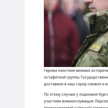
Героям поистине великих истори
эстафетной группы Государственн
доставили в наш город символ и 
По этому случаю у подножия Кур
участием военнослужащих Лидског
представителей районной ветеран