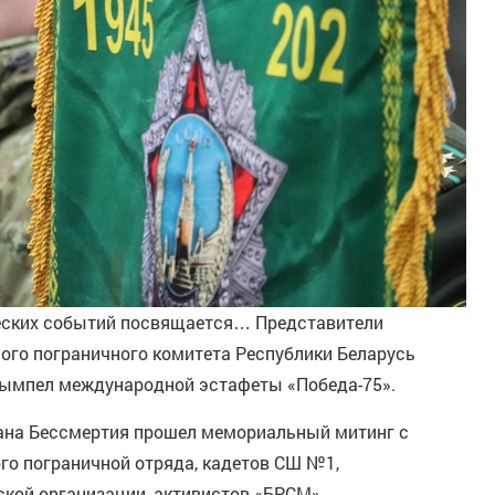
ческих событий посвящается… Представители
ого пограничного комитета Республики Беларусь
вымпел международной эстафеты «Победа-75».
гана Бессмертия прошел мемориальный митинг с
о пограничной отряда, кадетов СШ №1,
ской организации, активистов «БРСМ».