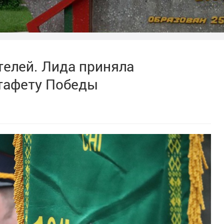
телей. Лида приняла
тафету Победы