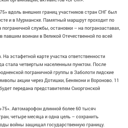
75» вдоль внешних границ участников стран СНГ был
есте и в Мурманске. Памятный маршрут проходит по
 пограничной службы, остановки – на погранзаставах,
ов павшим воинам в Великой Отечественной по всей
. На эстафетной карте участка ответственности
да стала четвертым населенным пунктом. После
родненской пограничной группы в Заболоти лидские
имволы акции через Дотишки, Бенякони и Вороново. 11
 будет передана представителям Сморгонской
-75». Автомарофон длинной более 60 тысяч
тран, четыре месяца и одна цель – сохранить
в годы войны защищал государственную границу.