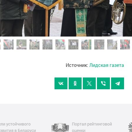
Источник:
Лидская газета
ли устойчивого
Портал рейтинговой
звития в Беларуси
оценки