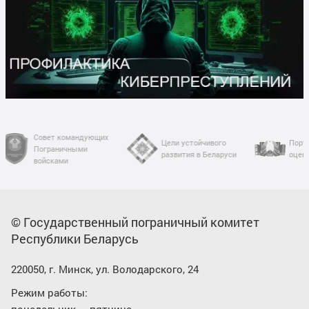
Цели устойчивого
Портал рейтинговой
Офи
развития в Беларуси
оценки
Рес
© Государственный пограничный комитет
Республики Беларусь
220050, г. Минск, ул. Володарского, 24
Режим работы: