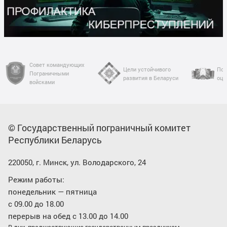
Совет командующих
Цели устойчивого
Пор
Пограничными
развития в Беларуси
оце
войсками
© Государственный пограничный комитет
Республики Беларусь
220050, г. Минск, ул. Володарского, 24
Режим работы:
понедельник — пятница
с 09.00 до 18.00
перерыв на обед с 13.00 до 14.00
В дни, предшествующие государственным праздникам,