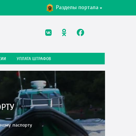
Разделы портала
СИИ
УПЛАТА ШТРАФОВ
ОРТУ
ьному паспорту