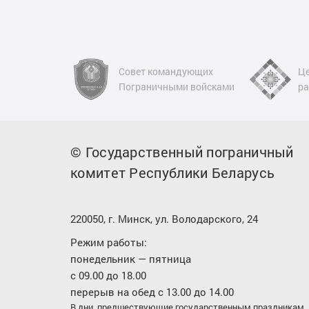
ный
Совет командующих
Це
 телеканал
Пограничными войсками
ра
© Государственный пограничный
комитет Республики Беларусь
220050, г. Минск, ул. Володарского, 24
Режим работы:
понедельник — пятница
с 09.00 до 18.00
перерыв на обед с 13.00 до 14.00
В дни, предшествующие государственным праздникам,