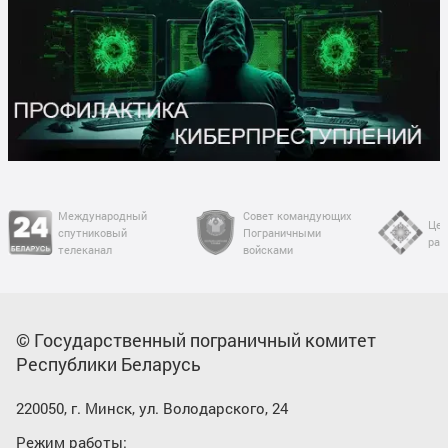
Международный
Совет командующих
Цел
спутниковый
Пограничными
раз
телеканал
войсками
© Государственный пограничный комитет
Республики Беларусь
220050, г. Минск, ул. Володарского, 24
Режим работы: