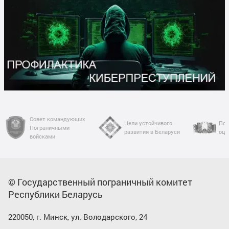
Совет командующих
Цели устойчивого
Пор
Пограничными
развития в Беларуси
оце
войсками
© Государственный пограничный комитет
Республики Беларусь
220050, г. Минск, ул. Володарского, 24