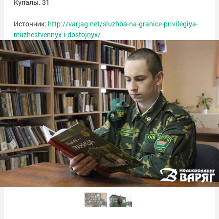
Купалы. 31
Источник:
http://varjag.net/sluzhba-na-granice-privilegiya-
muzhestvennyx-i-dostojnyx/