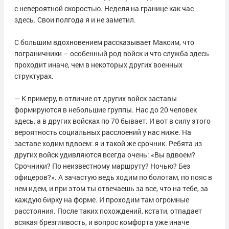
с невероятной скоростью. Неделя на границе как час
здесь. Свои полгода я и не заметил.
С большим вдохновением рассказывает Максим, что
пограничники – особенный род войск и что служба здесь
проходит иначе, чем в некоторых других военных
структурах.
— К примеру, в отличие от других войск заставы
формируются в небольшие группы. Нас до 20 человек
здесь, а в других войсках по 70 бывает. И вот в силу этого
вероятность социальных расслоений у нас ниже. На
заставе ходим вдвоем: я и такой же срочник. Ребята из
других войск удивляются всегда очень: «Вы вдвоем?
Срочники? По неизвестному маршруту? Ночью? Без
офицеров?». А зачастую ведь ходим по болотам, по пояс в
нем идем, и при этом ты отвечаешь за все, что на тебе, за
каждую бирку на форме. И проходим там огромные
расстояния. После таких похождений, кстати, отпадает
всякая брезгливость, и вопрос комфорта уже иначе