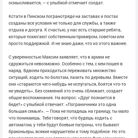
осмысливается, — с улыбкой отмечает солдат.
Кстати в Пинском погранотряде на заставах и постах
созданы все условия не только для службы, а также
отдыха и досуга. К счастью, у нас есть старшие ребята,
которые помогают собственным примером, советом или
просто поддержкой. И не знаю даже, что из этого важнее.
С уверенностью Максим заявляет, что в армии не
сдружиться невозможно. Особенно с тем, с кем пошел в
наряд. Вдвоем приходиться переживать множество
ситуаций, ходить по болотам, лазить по деревьям. Вместе
они «стараются чего-нибудь не испугаться, боятся что-то
не увидеть». Без сомнений это очень сближает, создает
общие воспоминания. На вопрос: «Друг познается в
беде?» с улыбкой отвечает: «Пограничники это одна
большая семья!». — Пока не попадешь на границу, ты мало
что понимаешь. Тебе говорят, что будешь ходить с
автоматом, у тебя будут боевые патроны, что бывают
браконьеры, всякие нарушители и тому подобное. Но это