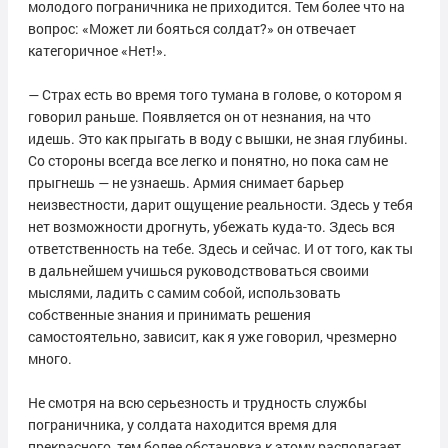
молодого пограничника не приходится. Тем более что на
вопрос: «Может ли бояться солдат?» он отвечает
категоричное «Нет!».
— Страх есть во время того тумана в голове, о котором я
говорил раньше. Появляется он от незнания, на что
идешь. Это как прыгать в воду с вышки, не зная глубины.
Со стороны всегда все легко и понятно, но пока сам не
прыгнешь — не узнаешь. Армия снимает барьер
неизвестности, дарит ощущение реальности. Здесь у тебя
нет возможности дрогнуть, убежать куда-то. Здесь вся
ответственность на тебе. Здесь и сейчас. И от того, как ты
в дальнейшем учишься руководствоваться своими
мыслями, ладить с самим собой, использовать
собственные знания и принимать решения
самостоятельно, зависит, как я уже говорил, чрезмерно
много.
Не смотря на всю серьезность и трудность службы
пограничника, у солдата находится время для
прекрасного, тем более обстановка к этому располагает.