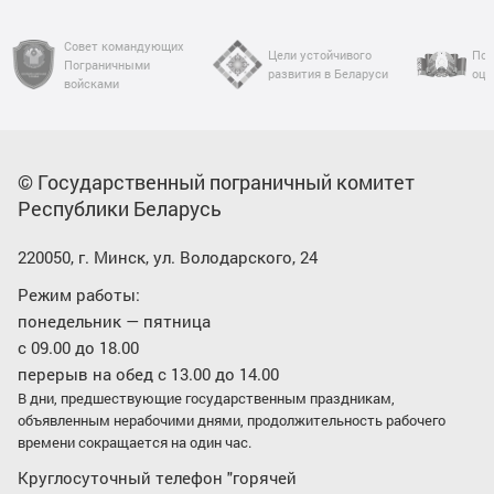
Совет командующих
Цели устойчивого
Пор
Пограничными
развития в Беларуси
оце
войсками
© Государственный пограничный комитет
Республики Беларусь
220050, г. Минск, ул. Володарского, 24
Режим работы:
понедельник — пятница
с 09.00 до 18.00
перерыв на обед с 13.00 до 14.00
В дни, предшествующие государственным праздникам,
объявленным нерабочими днями, продолжительность рабочего
времени сокращается на один час.
Круглосуточный телефон "горячей