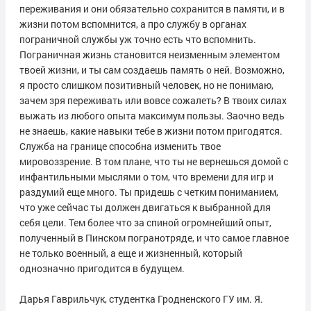
переживания и они обязательно сохранится в памяти, и в
жизни потом вспомнится, а про службу в органах
пограничной службы уж точно есть что вспомнить.
Пограничная жизнь становится неизменным элементом
твоей жизни, и ты сам создаешь память о ней. Возможно,
я просто слишком позитивный человек, но не понимаю,
зачем зря переживать или вовсе сожалеть? В твоих силах
выжать из любого опыта максимум пользы. Заочно ведь
не знаешь, какие навыки тебе в жизни потом пригодятся.
Служба на границе способна изменить твое
мировоззрение. В том плане, что ты не вернешься домой с
инфантильными мыслями о том, что времени для игр и
раздумий еще много. Ты придешь с четким пониманием,
что уже сейчас ты должен двигаться к выбранной для
себя цели. Тем более что за спиной огромнейший опыт,
полученный в Пинском погранотряде, и что самое главное
не только военный, а еще и жизненный, который
однозначно пригодится в будущем.
Дарья Гаврильчук, студентка Гродненского ГУ им. Я.