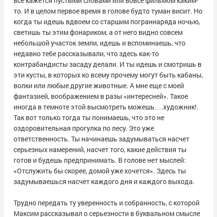
все кажется пустыми словами или вовсе фильмом каким-
то. И в целом первое время в голове будто туман висит. Но
когда ты идешь вдвоем со старшим пограннаряда ночью,
светишь ты этим фонариком, а от него видно совсем
небольшой участок земли, идешь и вспоминаешь, что
недавно тебе рассказывали, что здесь как-то
контрабандисты засаду делали. И ты идешь и смотришь в
эти кусты, в которых ко всему прочему могут быть кабаны,
волки или любые другие животные. А мне еще с моей
фантазией, воображением в разы «интересней». Такое
иногда в темноте этой высмотреть можешь….художник!.
Так вот только тогда ты понимаешь, что это не
оздоровительная прогулка по лесу. Это уже
ответственность. Ты начинаешь задумываться насчет
серьезных намерений, насчет того, какие действия ты
готов и будешь предпринимать. В голове нет мыслей:
«Отслужить бы скорее, домой уже хочется». Здесь ты
задумываешься насчет каждого дня и каждого выхода.
Трудно передать ту уверенность и собранность, с которой
Максим рассказывал о серьезности в буквальном смысле