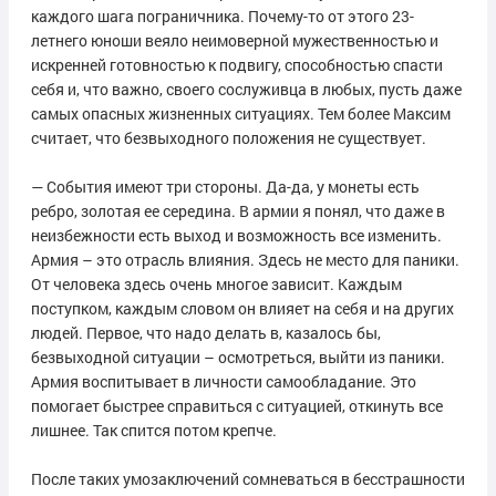
каждого шага пограничника. Почему-то от этого 23-
летнего юноши веяло неимоверной мужественностью и
искренней готовностью к подвигу, способностью спасти
себя и, что важно, своего сослуживца в любых, пусть даже
самых опасных жизненных ситуациях. Тем более Максим
считает, что безвыходного положения не существует.
— События имеют три стороны. Да-да, у монеты есть
ребро, золотая ее середина. В армии я понял, что даже в
неизбежности есть выход и возможность все изменить.
Армия – это отрасль влияния. Здесь не место для паники.
От человека здесь очень многое зависит. Каждым
поступком, каждым словом он влияет на себя и на других
людей. Первое, что надо делать в, казалось бы,
безвыходной ситуации – осмотреться, выйти из паники.
Армия воспитывает в личности самообладание. Это
помогает быстрее справиться с ситуацией, откинуть все
лишнее. Так спится потом крепче.
После таких умозаключений сомневаться в бесстрашности