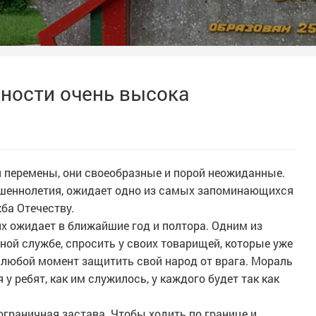
нности очень высока
я перемены, они своеобразные и порой неожиданные.
шеннолетия, ожидает одно из самых запоминающихся
ба Отечеству.
их ожидает в ближайшие год и полтора. Одним из
ной службе, спросить у своих товарищей, которые уже
 любой момент защитить свой народ от врага. Мораль
 у ребят, как им служилось, у каждого будет так как
граничная застава. Чтобы ходить по границе и