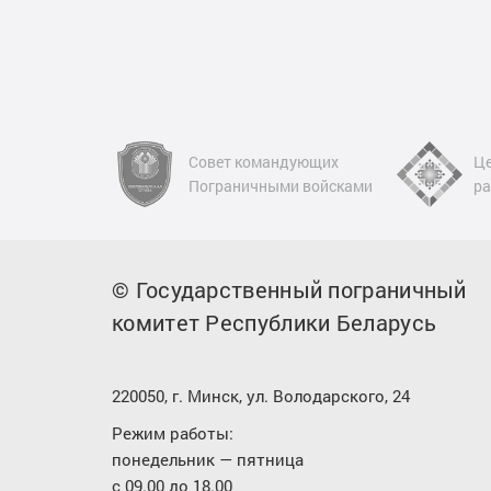
ндующих
Цели устойчивого
По
и войсками
развития в Беларуси
оц
© Государственный пограничный
комитет Республики Беларусь
220050, г. Минск, ул. Володарского, 24
Режим работы:
понедельник — пятница
с 09.00 до 18.00