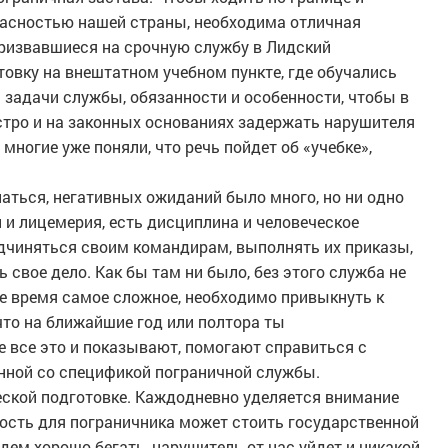
пасностью нашей страны, необходима отличная
призвавшиеся на срочную службу в Лидский
овку на внештатном учебном пункте, где обучались
и задачи службы, обязанности и особенности, чтобы в
тро и на законных основаниях задержать нарушителя
многие уже поняли, что речь пойдет об «учебке»,
наться, негативных ожиданий было много, но ни одно
 и лицемерия, есть дисциплина и человеческое
дчиняться своим командирам, выполнять их приказы,
свое дело. Как бы там ни было, без этого служба не
ое время самое сложное, необходимо привыкнуть к
что на ближайшие год или полтора ты
е все это и показывают, помогают справиться с
нной со спецификой пограничной службы.
ской подготовке. Каждодневно уделяется внимание
ость для пограничника может стоить государственной
дем хорошо бегать, нарушитель от нас уйдет и никакой