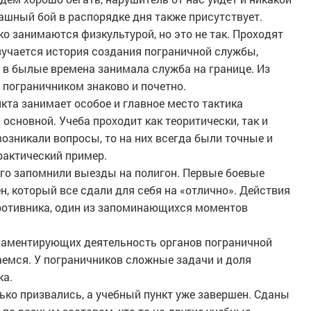
ашный бой в распорядке дня также присутствует.
о занимаются физкультурой, но это не так. Проходят
изучается история создания пограничной службы,
 и в былые времена занимала служба на границе. Из
 пограничником знаково и почетно.
нкта занимает особое и главное место тактика
сновной. Учеба проходит как теоритически, так и
возникали вопросы, то на них всегда были точные и
рактический пример.
сего запомнили выезды на полигон. Первые боевые
, который все сдали для себя на «отлично». Действия
противника, один из запоминающихся моментов
гламентирующих деятельность органов пограничной
аемся. У пограничников сложные задачи и доля
ка.
лько призвались, а учебный пункт уже завершен. Сданы