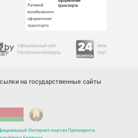
оформление
транспорта
Международный
Совет командующи
спутниковый телеканал
Пограничными вой
сылки на государственные сайты
фициальный Интернет-портал Президента
еспублики Беларусь