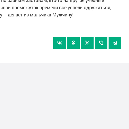
 по разным заставам, кто-то на другие учебные
льшой промежуток времени все успели сдружиться,
у – делает из мальчика Мужчину!