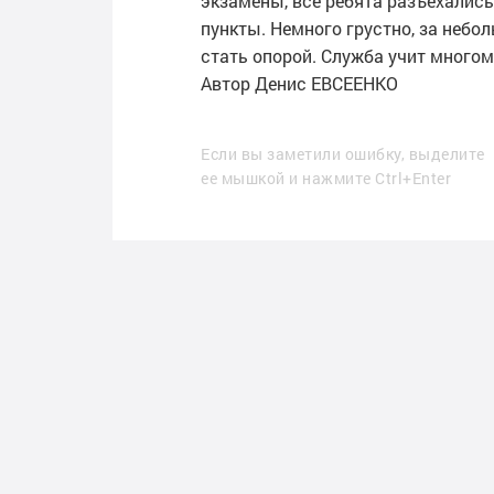
экзамены, все ребята разъехались
пункты. Немного грустно, за небо
стать опорой. Служба учит многом
Автор Денис ЕВСЕЕНКО
Если вы заметили ошибку, выделите
ее мышкой и нажмите Ctrl+Enter