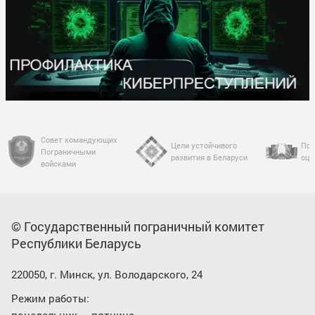
Совет командующих
Цели устойчивого
Пор
Пограничными
развития в Беларуси
оце
войсками
© Государственный пограничный комитет
Республики Беларусь
220050, г. Минск, ул. Володарского, 24
Режим работы: