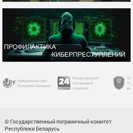
Международный
Сов
Официальный сайт
спутниковый
Пог
Республики Беларусь
телеканал
вой
© Государственный пограничный комитет
Республики Беларусь