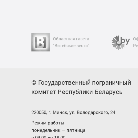
ая газета
Официальный сайт
ие вести"
Республики Беларусь
© Государственный пограничный
комитет Республики Беларусь
220050, г. Минск, ул. Володарского, 24
Режим работы:
понедельник — пятница
с 09.00 до 18.00