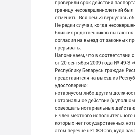
проверили срок действия паспорта
границу несовершеннолетний был 
отменить. Вся семья вернулась об
Не редки случаи, когда несоверше
близких родственников пытаются п
согласия на выезд от законных п
прерывать.
Напоминаем, что в соответствии с
от 20 сентября 2009 года № 49-З 
Республику Беларусь граждан Рес
представителя на выезд из Респу
удостоверено:
нотариусом либо другим должнос
нотариальное действие (к уполн
совершать нотариальные действия,
и член местного исполнительного 
которых нет государственных нот
этом перечне нет ЖЭСов, куда за