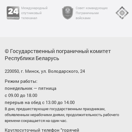
Международный
Совет командующих
Цел
спутниковый
Пограничными
раз
телеканал
войсками
© Государственный пограничный комитет
Республики Беларусь
220050, г. Минск, ул. Володарского, 24
Режим работы:
понедельник — пятница
с 09.00 до 18.00
перерыв на обед с 13.00 до 14.00
В дни, предшествующие государственным праздникам,
объявленным нерабочими днями, продолжительность рабочего
времени сокращается на один час.
Круглосуточный телефон "горячей