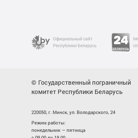
азета
Официальный сайт
М
ести"
Республики Беларусь
сп
© Государственный пограничный
комитет Республики Беларусь
220050, г. Минск, ул. Володарского, 24
Режим работы:
понедельник — пятница
с 09.00 до 18.00